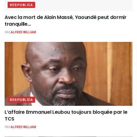
RESPUBLICA
Avec la mort de Alain Massé, Yaoundé peut dormir
tranquille…
PAR
ALFRED WILLIAM
RESPUBLICA
L’affaire Emmanuel Leubou toujours bloquée par le
TCS
PAR
ALFRED WILLIAM