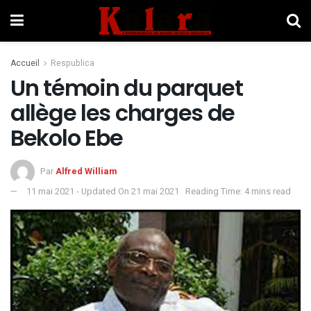
Accueil
Respublica
Un témoin du parquet
allège les charges de
Bekolo Ebe
Par
Alfred William
11 mai 2021 - Updated On 21 mai 2021
Reading Time: 4 mins read