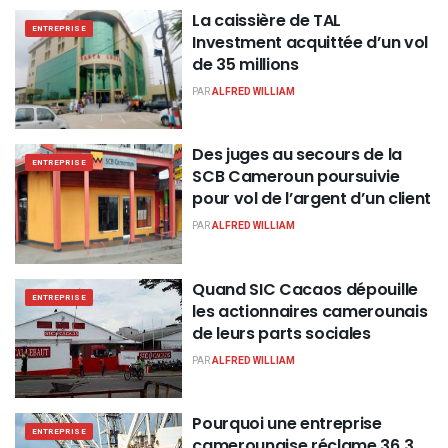
La caissière de TAL
ENTREPRISE
Investment acquittée d’un vol
de 35 millions
PAR
ALFRED WILLIAM
Des juges au secours de la
ENTREPRISE
SCB Cameroun poursuivie
pour vol de l’argent d’un client
PAR
ALFRED WILLIAM
Quand SIC Cacaos dépouille
ENTREPRISE
les actionnaires camerounais
de leurs parts sociales
PAR
ALFRED WILLIAM
Pourquoi une entreprise
ENTREPRISE
camerounaise réclame 36,3