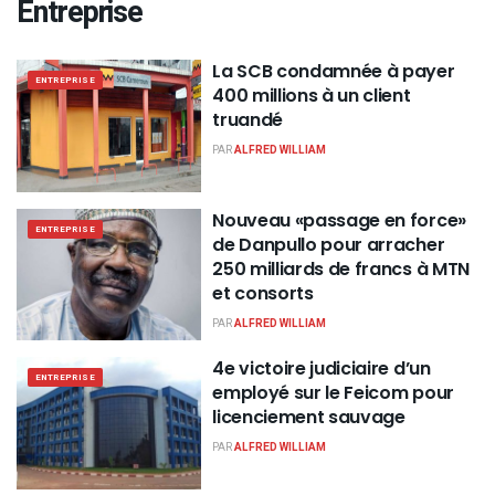
Entreprise
La SCB condamnée à payer
ENTREPRISE
400 millions à un client
truandé
PAR
ALFRED WILLIAM
Nouveau «passage en force»
ENTREPRISE
de Danpullo pour arracher
250 milliards de francs à MTN
et consorts
PAR
ALFRED WILLIAM
4e victoire judiciaire d’un
ENTREPRISE
employé sur le Feicom pour
licenciement sauvage
PAR
ALFRED WILLIAM