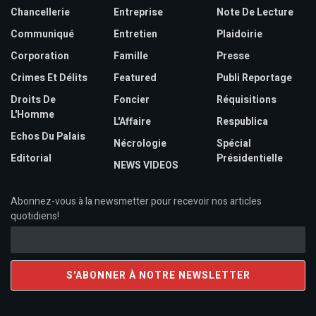
Chancellerie
Entreprise
Note De Lecture
Communiqué
Entretien
Plaidoirie
Corporation
Famille
Presse
Crimes Et Délits
Featured
Publi Reportage
Droits De
Foncier
Réquisitions
L'Homme
L'Affaire
Respublica
Echos Du Palais
Nécrologie
Spécial
Editorial
Présidentielle
NEWS VIDEOS
Abonnez-vous à la newsmetter pour recevoir nos articles
quotidiens!