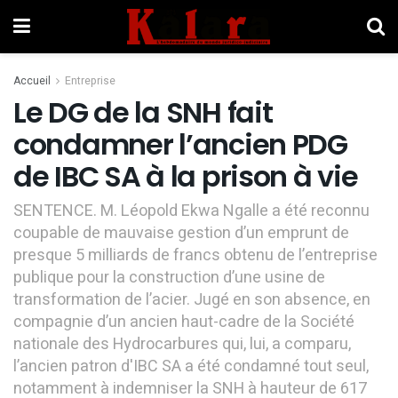
Accueil
Entreprise
Le DG de la SNH fait
condamner l’ancien PDG
de IBC SA à la prison à vie
SENTENCE. M. Léopold Ekwa Ngalle a été reconnu
coupable de mauvaise gestion d’un emprunt de
presque 5 milliards de francs obtenu de l’entreprise
publique pour la construction d’une usine de
transformation de l’acier. Jugé en son absence, en
compagnie d’un ancien haut-cadre de la Société
nationale des Hydrocarbures qui, lui, a comparu,
l’ancien patron d'IBC SA a été condamné tout seul,
notamment à indemniser la SNH à hauteur de 617