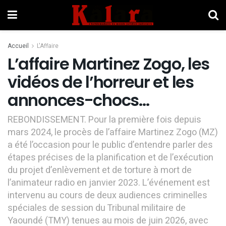
Accueil
L'Affaire
L’affaire Martinez Zogo, les
vidéos de l’horreur et les
annonces-chocs…
REBONDISSEMENT. Pour la première fois depuis
mars 2024, le procès de l’affaire Martinez Zogo (MZ)
a été l’occasion pour le public d’entendre parler des
étapes précises de la planification et de l’exécution
du projet d’enlèvement et de torture à mort de
l’animateur radio en janvier 2023. L’événement est
intervenu au cours de deux audiences criminelles
spéciales de session du Tribunal militaire de
Yaoundé (TMY) tenues au mois de juin 2026, avec