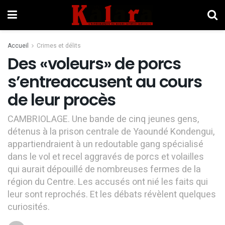
Accueil
Crimes et délits
Des «voleurs» de porcs
s’entreaccusent au cours
de leur procès
CAMBRIOLAGE. Une bande de cinq jeunes gens,
détenus à la prison centrale de Yaoundé Kondengui,
appartiendraient à un redoutable gang spécialisé
dans le vol et recel aggravés de porcs et volailles
qui aurait dépouillé de nombreuses fermes de la
région du Centre. Les accusés ont nié les faits qui
leur sont reprochés. Et les débats révèlent quelques
curiosités.