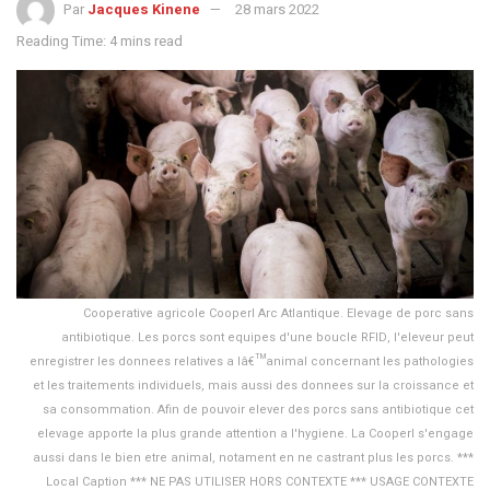
Par
Jacques Kinene
28 mars 2022
Reading Time: 4 mins read
Cooperative agricole Cooperl Arc Atlantique. Elevage de porc sans
antibiotique. Les porcs sont equipes d'une boucle RFID, l'eleveur peut
enregistrer les donnees relatives a lâ€™animal concernant les pathologies
et les traitements individuels, mais aussi des donnees sur la croissance et
sa consommation. Afin de pouvoir elever des porcs sans antibiotique cet
elevage apporte la plus grande attention a l'hygiene. La Cooperl s'engage
aussi dans le bien etre animal, notament en ne castrant plus les porcs. ***
Local Caption *** NE PAS UTILISER HORS CONTEXTE *** USAGE CONTEXTE