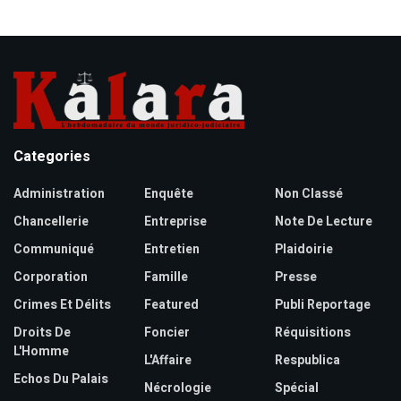
Categories
Administration
Enquête
Non Classé
Chancellerie
Entreprise
Note De Lecture
Communiqué
Entretien
Plaidoirie
Corporation
Famille
Presse
Crimes Et Délits
Featured
Publi Reportage
Droits De
Foncier
Réquisitions
L'Homme
L'Affaire
Respublica
Echos Du Palais
Nécrologie
Spécial