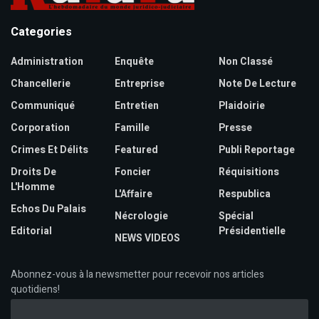
Categories
Administration
Enquête
Non Classé
Chancellerie
Entreprise
Note De Lecture
Communiqué
Entretien
Plaidoirie
Corporation
Famille
Presse
Crimes Et Délits
Featured
Publi Reportage
Droits De
Foncier
Réquisitions
L'Homme
L'Affaire
Respublica
Echos Du Palais
Nécrologie
Spécial
Editorial
Présidentielle
NEWS VIDEOS
Abonnez-vous à la newsmetter pour recevoir nos articles
quotidiens!