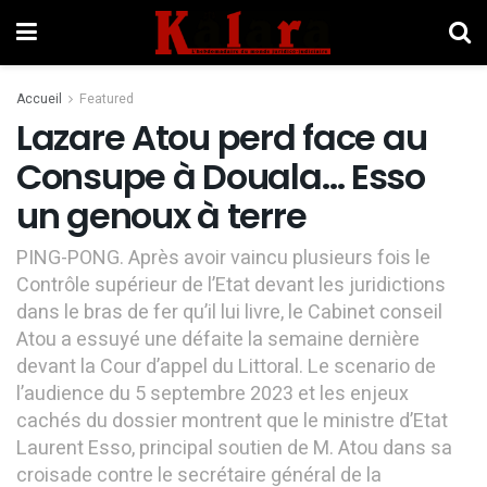
Accueil
Featured
Lazare Atou perd face au
Consupe à Douala… Esso
un genoux à terre
PING-PONG. Après avoir vaincu plusieurs fois le
Contrôle supérieur de l’Etat devant les juridictions
dans le bras de fer qu’il lui livre, le Cabinet conseil
Atou a essuyé une défaite la semaine dernière
devant la Cour d’appel du Littoral. Le scenario de
l’audience du 5 septembre 2023 et les enjeux
cachés du dossier montrent que le ministre d’Etat
Laurent Esso, principal soutien de M. Atou dans sa
croisade contre le secrétaire général de la