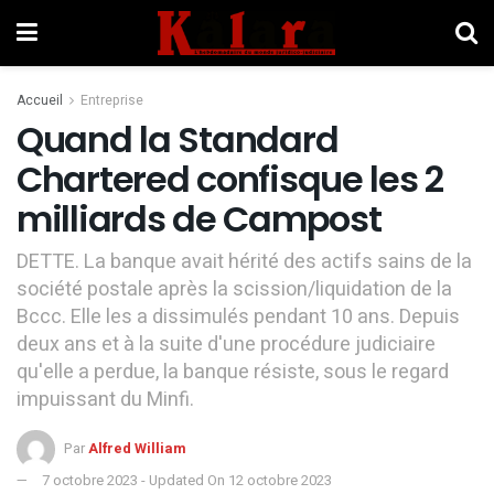
Accueil
Entreprise
Quand la Standard
Chartered confisque les 2
milliards de Campost
DETTE. La banque avait hérité des actifs sains de la
société postale après la scission/liquidation de la
Bccc. Elle les a dissimulés pendant 10 ans. Depuis
deux ans et à la suite d'une procédure judiciaire
qu'elle a perdue, la banque résiste, sous le regard
impuissant du Minfi.
Par
Alfred William
7 octobre 2023 - Updated On 12 octobre 2023