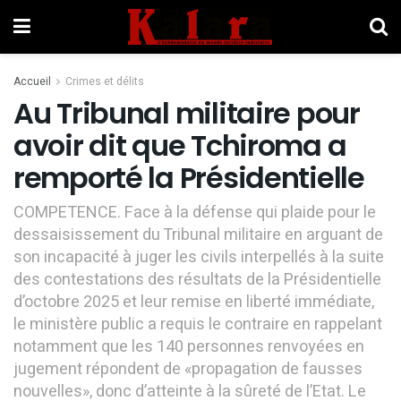
Accueil
Crimes et délits
Au Tribunal militaire pour
avoir dit que Tchiroma a
remporté la Présidentielle
COMPETENCE. Face à la défense qui plaide pour le
dessaisissement du Tribunal militaire en arguant de
son incapacité à juger les civils interpellés à la suite
des contestations des résultats de la Présidentielle
d’octobre 2025 et leur remise en liberté immédiate,
le ministère public a requis le contraire en rappelant
notamment que les 140 personnes renvoyées en
jugement répondent de «propagation de fausses
nouvelles», donc d’atteinte à la sûreté de l’Etat. Le