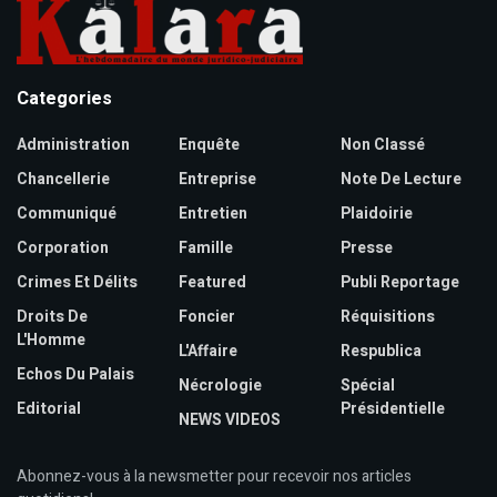
Categories
Administration
Enquête
Non Classé
Chancellerie
Entreprise
Note De Lecture
Communiqué
Entretien
Plaidoirie
Corporation
Famille
Presse
Crimes Et Délits
Featured
Publi Reportage
Droits De
Foncier
Réquisitions
L'Homme
L'Affaire
Respublica
Echos Du Palais
Nécrologie
Spécial
Editorial
Présidentielle
NEWS VIDEOS
Abonnez-vous à la newsmetter pour recevoir nos articles