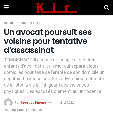
Accueil
Crimes et délits
Un avocat poursuit ses
voisins pour tentative
d’assassinat
TEMOIGNAGE. Il accuse un couple et ses trois
enfants d’avoir détruit un mur qui séparait leurs
domiciles pour faire de l’entrée de son domicile un
dépotoir d’immondices. Ses adversaires ont tenté
de lui ôter la vie lui infligeant des violences
physiques. Les accusés clament leur innocence.
Par
Jacques Kinene
11 juillet 2022
Reading Time: 4 mins read