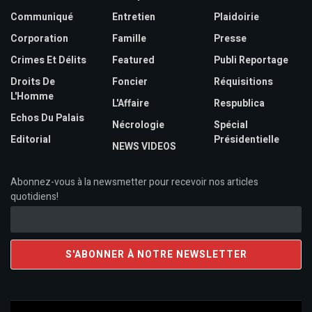
Communiqué
Entretien
Plaidoirie
Corporation
Famille
Presse
Crimes Et Délits
Featured
Publi Reportage
Droits De
Foncier
Réquisitions
L'Homme
L'Affaire
Respublica
Echos Du Palais
Nécrologie
Spécial
Editorial
Présidentielle
NEWS VIDEOS
Abonnez-vous à la newsmetter pour recevoir nos articles
quotidiens!