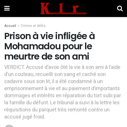
Accueil
Crimes et délits
Prison à vie infligée à
Mohamadou pour le
meurtre de son ami
VERDICT. Accusé d’avoir ôté la vie à son ami à l’aide
d’un couteau, recueilli son sang et caché son
cadavre sous son lit, il a été condamné à un
emprisonnement à vie et au paiement d’importants
dommages et intérêts en réparation du tort subi par
la famille du défunt. Le tribunal a suivi à la lettre les
réquisitions du parquet très remonté contre un
accusé jugé froid.