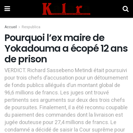
Accueil
Respublica
Pourquoi l’ex maire de
Yokadouma a écopé 12 ans
de prison
VERDICT. Richard Sassebeno Metindi était poursuivi
pour trois chefs d’accusation pour un détournement
de fonds publics allégués d’un montant global de
96,6 millions de francs. Les juges ont trouvé
pertinents ses arguments sur deux des trois chefs
de poursuites. Finalement, il a été reconnu coupable
du paiement des commandes dont la livraison est
jugée douteuse pour 27,4 millions de francs. Le
condamné a décidé de saisir la Cour suprême pour