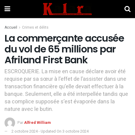
Accueil
Crimes et délits
La commerçante accusée
du vol de 65 millions par
Afriland First Bank
ESCROQUERIE. La mise en cause déclare avoir été
requise par sa sœur à l’effet de l’assister dans une
transaction financière qu’elle devait effectuer à la
banque. Seulement, elle a été interpellée tandis que
sa complice supposée s’est évaporée dans la
nature avec le butin.
Par
Alfred William
2 octobre 2024 - Updated On 3 octobre 2024