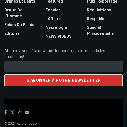
Crimes Et Délits
Featured
Publi Reportage
Droits De
Foncier
Réquisitions
L'Homme
L'Affaire
Respublica
Echos Du Palais
Nécrologie
Spécial
Editorial
Présidentielle
NEWS VIDEOS
Abonnez-vous à la newsmetter pour recevoir nos articles
quotidiens!
© 2021 Kalarahebdo