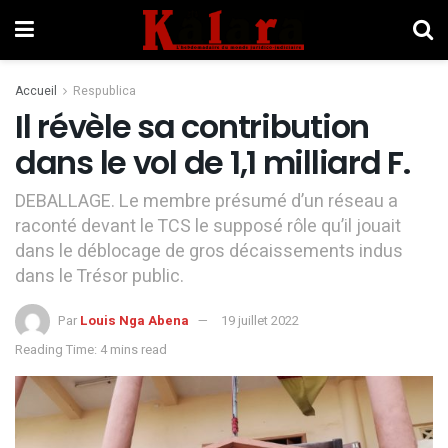
Accueil
Respublica
Il révèle sa contribution
dans le vol de 1,1 milliard F.
DEBALLAGE. Le membre présumé d’un réseau a
raconté devant le TCS le supposé rôle qu’il jouait
dans le déblocage de gros décaissements indus
dans le Trésor public.
Par
Louis Nga Abena
19 juillet 2022
Reading Time: 4 mins read