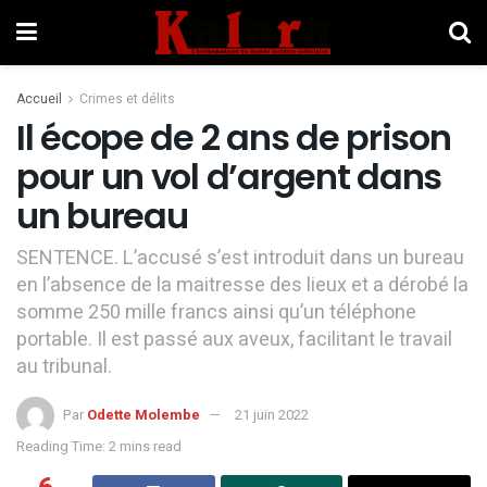
Accueil
Crimes et délits
Il écope de 2 ans de prison
pour un vol d’argent dans
un bureau
SENTENCE. L’accusé s’est introduit dans un bureau
en l’absence de la maitresse des lieux et a dérobé la
somme 250 mille francs ainsi qu’un téléphone
portable. Il est passé aux aveux, facilitant le travail
au tribunal.
Par
Odette Molembe
21 juin 2022
Reading Time: 2 mins read