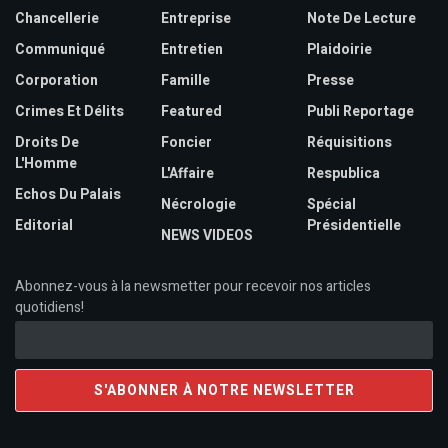
Chancellerie
Entreprise
Note De Lecture
Communiqué
Entretien
Plaidoirie
Corporation
Famille
Presse
Crimes Et Délits
Featured
Publi Reportage
Droits De
Foncier
Réquisitions
L'Homme
L'Affaire
Respublica
Echos Du Palais
Nécrologie
Spécial
Editorial
Présidentielle
NEWS VIDEOS
Abonnez-vous à la newsmetter pour recevoir nos articles
quotidiens!