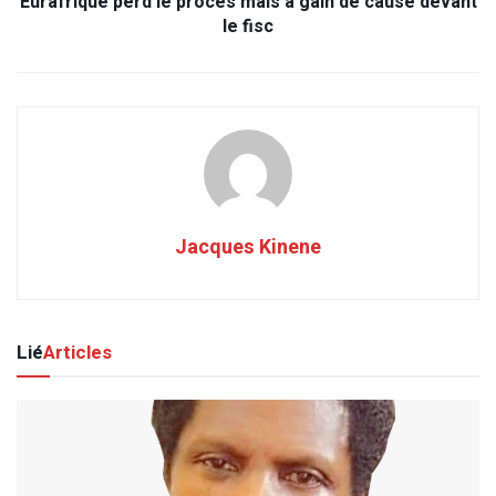
Eurafrique perd le procès mais a gain de cause devant
le fisc
Jacques Kinene
Lié
Articles