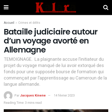
Accueil
Crimes et délits
Bataille judiciaire autour
d’un voyage avorté en
Allemagne
TEMOIGNAGE. La plaignante accuse l’initiateur du
projet du voyage manqué de lui avoir extorqué des
fonds pour une supposée bourse de formation qui
commençait par l’apprentissage au Cameroun de la
langue allemande.
Par
Jacques Kinene
14 février 2023
Reading Time: 3 mins read