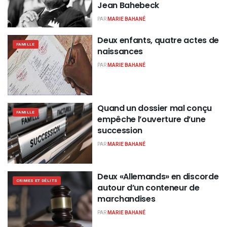
Jean Bahebeck
PAR
MARIE BAHANÉ
Deux enfants, quatre actes de
FAMILLE
naissances
PAR
MARIE BAHANÉ
Quand un dossier mal conçu
FAMILLE
empêche l’ouverture d’une
succession
PAR
MARIE BAHANÉ
Deux «Allemands» en discorde
CRIMES ET DÉLITS
autour d’un conteneur de
marchandises
PAR
MARIE BAHANÉ