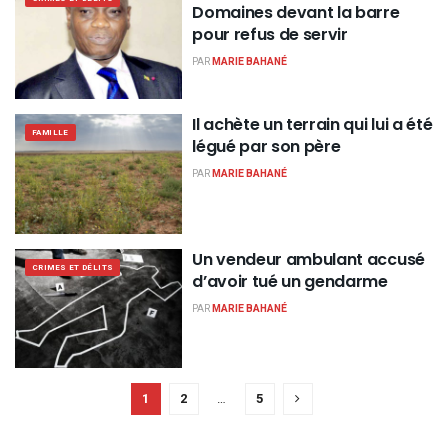
Domaines devant la barre
pour refus de servir
PAR
MARIE BAHANÉ
Il achète un terrain qui lui a été
FAMILLE
légué par son père
PAR
MARIE BAHANÉ
Un vendeur ambulant accusé
CRIMES ET DÉLITS
d’avoir tué un gendarme
PAR
MARIE BAHANÉ
1
2
…
5