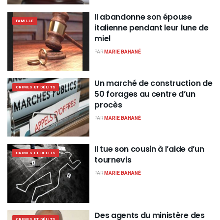
Il abandonne son épouse
FAMILLE
italienne pendant leur lune de
miel
PAR
MARIE BAHANÉ
Un marché de construction de
CRIMES ET DÉLITS
50 forages au centre d’un
procès
PAR
MARIE BAHANÉ
Il tue son cousin à l’aide d’un
CRIMES ET DÉLITS
tournevis
PAR
MARIE BAHANÉ
Des agents du ministère des
CRIMES ET DÉLITS