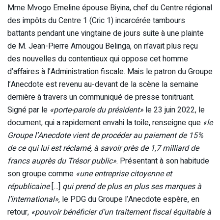
Mme Mvogo Emeline épouse Biyina, chef du Centre régional
des impôts du Centre 1 (Cric 1) incarcérée tambours
battants pendant une vingtaine de jours suite à une plainte
de M. Jean-Pierre Amougou Belinga, on n’avait plus reçu
des nouvelles du contentieux qui oppose cet homme
d’affaires à l’Administration fiscale. Mais le patron du Groupe
l’Anecdote est revenu au-devant de la scène la semaine
dernière à travers un communiqué de presse tonitruant.
Signé par le
«porte-parole du président»
le 23 juin 2022, le
document, qui a rapidement envahi la toile, renseigne que
«le
Groupe l’Anecdote vient de procéder au paiement de 15%
de ce qui lui est réclamé, à savoir près de 1,7 milliard de
francs auprès du Trésor public»
. Présentant à son habitude
son groupe comme
«une entreprise citoyenne et
républicaine
[…]
qui prend de plus en plus ses marques à
l’international»
, le PDG du Groupe l’Anecdote espère, en
retour,
«pouvoir bénéficier d’un traitement fiscal équitable à