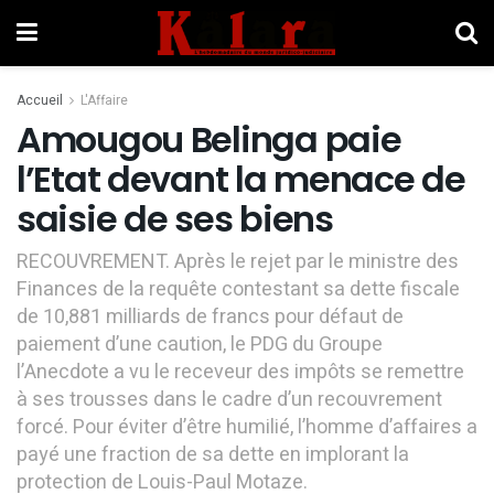
Accueil
L'Affaire
Amougou Belinga paie
l’Etat devant la menace de
saisie de ses biens
RECOUVREMENT. Après le rejet par le ministre des
Finances de la requête contestant sa dette fiscale
de 10,881 milliards de francs pour défaut de
paiement d’une caution, le PDG du Groupe
l’Anecdote a vu le receveur des impôts se remettre
à ses trousses dans le cadre d’un recouvrement
forcé. Pour éviter d’être humilié, l’homme d’affaires a
payé une fraction de sa dette en implorant la
protection de Louis-Paul Motaze.