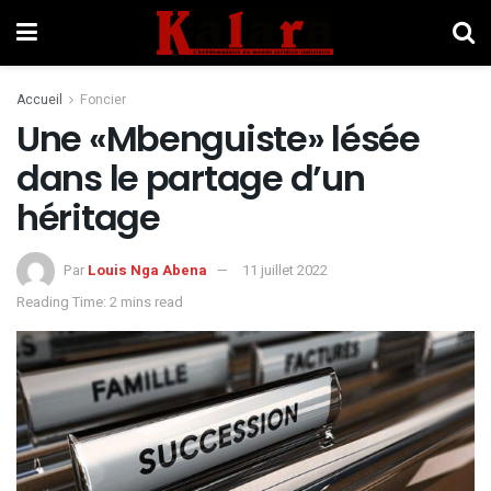
Accueil
Foncier
Une «Mbenguiste» lésée
dans le partage d’un
héritage
Par
Louis Nga Abena
11 juillet 2022
Reading Time: 2 mins read