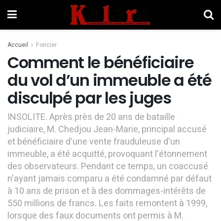
Accueil
Foncier
Comment le bénéficiaire
du vol d’un immeuble a été
disculpé par les juges
INSOLITE. Après près de 20 ans de bataille
judiciaire, M. Chedjou Jean-Marie, principal accusé
et bénéficiaire d'une vente frauduleuse d'un
immeuble, a été acquitté, provoquant l'étonnement
des observateurs. Pendant ce temps, un coaccusé
n'ayant jamais comparu a été condamné par défaut
à 10 ans de prison et à des dommages-intérêts de
550 millions de francs. Les faits remontent à 1999,
lorsque des faux documents ont permis à M.