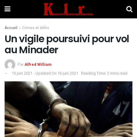
Accueil
Crimes et délits
Un vigile poursuivi pour vol
au Minader
Par
Alfred William
15 juin 2021 - Updated On 16 juin 2021
Reading Time: 2 mins read