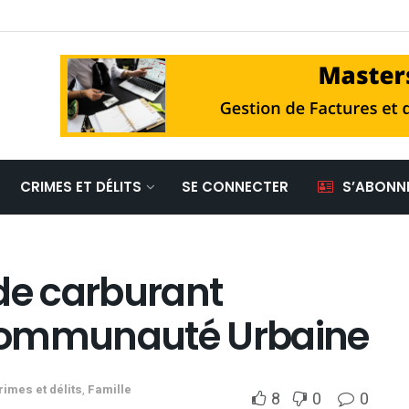
CRIMES ET DÉLITS
SE CONNECTER
S’ABONN
de carburant
Communauté Urbaine
rimes et délits
,
Famille
8
0
0