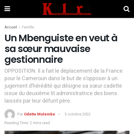
Accueil
Famille
Un Mbenguiste en veut à
sa sœur mauvaise
gestionnaire
OPPOSITION. Il a fait le déplacement de la France
pour le Cameroun dans le but de s’opposer à un
jugement d’hérédité qui désigne sa sœur cadette
issue du deuxième lit administratrice des biens
laissés par leur défunt père.
Par
Odette Molembe
3 octobre 2022
Reading Time: 2 mins read