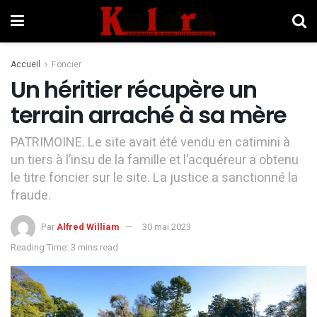
Accueil
Foncier
Un héritier récupère un
terrain arraché à sa mère
PATRIMOINE. Le site avait été vendu en catimini à
un tiers à l’insu de la famille et l’acquéreur a obtenu
le titre foncier sur le site. La justice a sanctionné la
fraude.
Par
Alfred William
30 mai 2023
Reading Time: 3 mins read