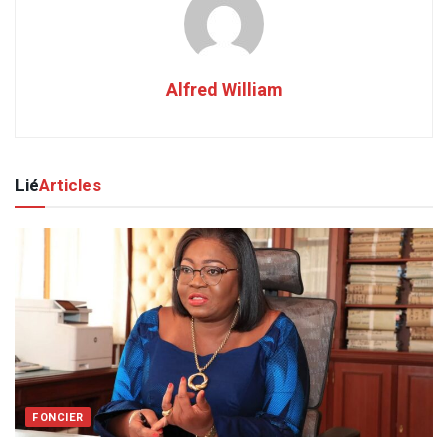
Alfred William
Lié
Articles
FONCIER