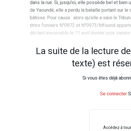
dans la rue. Si, jusqu’ici, elle possède bel et bie
de Yaoundé, elle a perdu la bataille portant sur le 
bâtisse. Pour cause : alors qu’elle a saisi le Tribun
titres fonciers N°0972 et N°0973/Mfoundi apparte
déclaré irrecevable le 11 avril dernier pour saisine 
La suite de la lecture d
texte) est rés
Si vous êtes déjà abonné
Se connecter
S
Accédez à tou