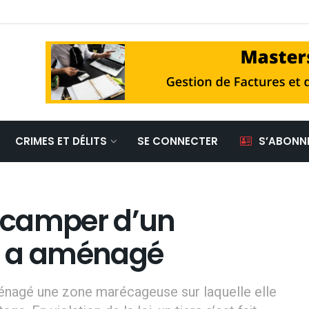
CRIMES ET DÉLITS
SE CONNECTER
S’ABONN
décamper d’un
e a aménagé
nagé une zone marécageuse sur laquelle elle