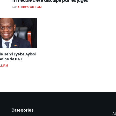
immeuble a été disculpé par les juges
PAR
ALFRED WILLIAM
e Henri Eyebe Ayissi
moine de BAT
LLIAM
Categories
Ab