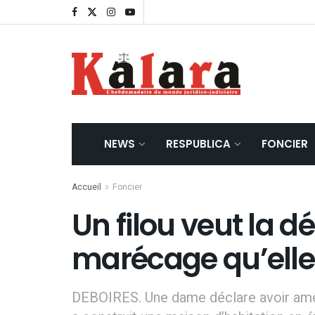
NEWS
RESPUBLICA
FONCIER
Accueil
Foncier
Un filou veut la 
marécage qu’ell
DEBOIRES. Une dame déclare avoir amé