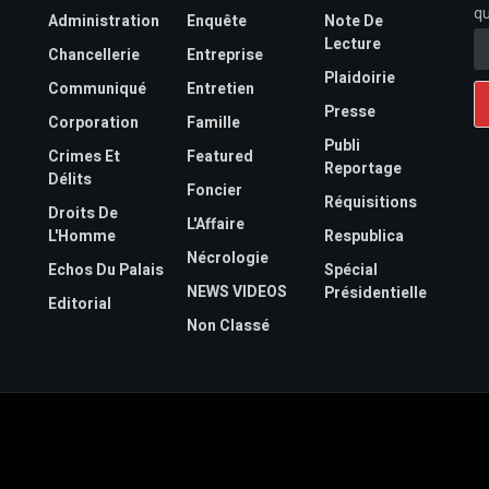
qu
Administration
Enquête
Note De
Lecture
Chancellerie
Entreprise
Plaidoirie
Communiqué
Entretien
Presse
Corporation
Famille
Publi
Crimes Et
Featured
Reportage
Délits
Foncier
Réquisitions
Droits De
L'Affaire
L'Homme
Respublica
Nécrologie
Echos Du Palais
Spécial
NEWS VIDEOS
Présidentielle
Editorial
Non Classé