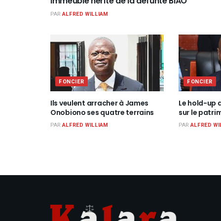
immeuble hérité de la défunte BIAO
PAR
ALFRED WILLIAM
FONCIER
FONCIER
Ils veulent arracher à James
Le hold-up d
Onobiono ses quatre terrains
sur le patri
PAR
ALFRED WILLIAM
PAR
ALFRED WI