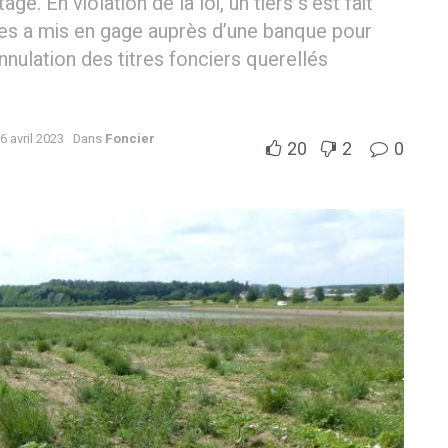
ge. En violation de la loi, un tiers s’est fait
et les a mis en gage auprès d’une banque pour
nnulation des titres fonciers querellés
6 avril 2023
Dans
Foncier
20
2
0