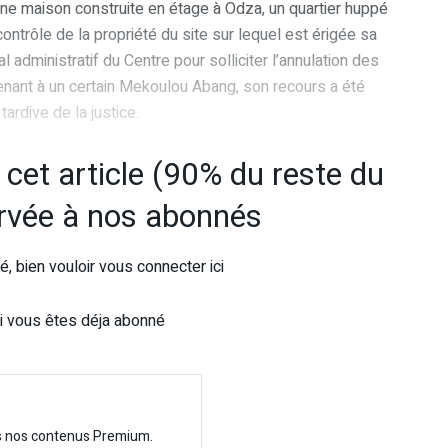
n une maison construite en étage à Odza, un quartier huppé
contrôle de la propriété du site sur lequel est érigée sa
al administratif du Centre pour solliciter l’annulation des
nant à un certain Mekoulou Abang, son recours a été
tardive de la justice.
e cet article (90% du reste du
ervée à nos abonnés
, bien vouloir vous connecter ici
i vous êtes déja abonné
s nos contenus Premium.