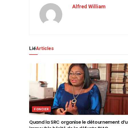
Alfred William
Lié
Articles
FONCIER
Quand la SRC organise le détournement d’