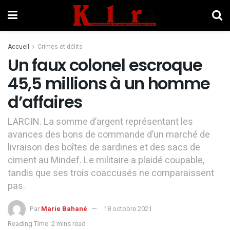
Accueil
Crimes et délits
Un faux colonel escroque
45,5 millions à un homme
d’affaires
LARCIN. La somme d’argent représentant les
avances des bons de commande d’un marché de
livraison des boîtes de sardines et des sacs de
ciment au Mindef. Le militaire a plaidé coupable,
tandis que ses trois coaccusés ne comparaissent
pas.
Par
Marie Bahané
18 octobre 2021
Reading Time: 2 mins read