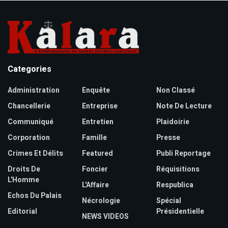
Categories
Administration
Enquête
Non Classé
Chancellerie
Entreprise
Note De Lecture
Communiqué
Entretien
Plaidoirie
Corporation
Famille
Presse
Crimes Et Délits
Featured
Publi Reportage
Droits De
Foncier
Réquisitions
L'Homme
L'Affaire
Respublica
Echos Du Palais
Nécrologie
Spécial
Editorial
Présidentielle
NEWS VIDEOS