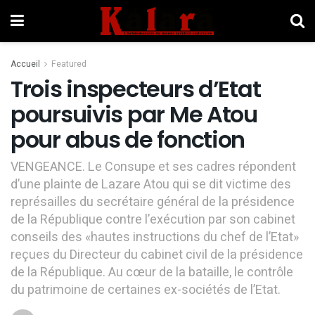
Accueil
Featured
Trois inspecteurs d’Etat
poursuivis par Me Atou
pour abus de fonction
VENGEANCE. Le Consupe et ses cadres répondent
d’une plainte de Lazare Atou qui se dit victime des
représailles du secrétaire général de la présidence
de la République contre l’exécution par son cabinet
conseils des «hautes instructions du chef de l’Etat»
reçues du Directeur du cabinet civil de la présidence
de la République. Au cœur de la bataille, le contrôle
du patrimoine de certaines ex-sociétés de l’Etat.