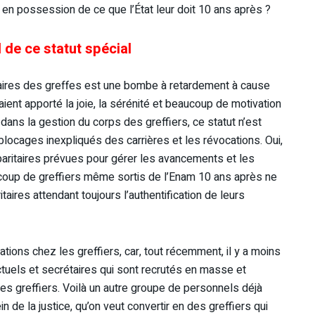
r en possession de ce que l’État leur doit 10 ans après ?
l de ce statut spécial
nnaires des greffes est une bombe à retardement à cause
ient apporté la joie, la sérénité et beaucoup de motivation
 dans la gestion du corps des greffiers, ce statut n’est
blocages inexpliqués des carrières et les révocations. Oui,
ritaires prévues pour gérer les avancements et les
coup de greffiers même sortis de l’Enam 10 ans après ne
aires attendant toujours l’authentification de leurs
tions chez les greffiers, car, tout récemment, il y a moins
actuels et secrétaires qui sont recrutés en masse et
 des greffiers. Voilà un autre groupe de personnels déjà
n de la justice, qu’on veut convertir en des greffiers qui