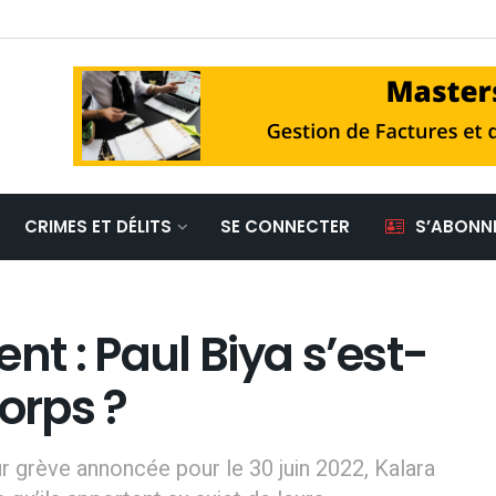
CRIMES ET DÉLITS
SE CONNECTER
S’ABONN
tent : Paul Biya s’est-
orps ?
 grève annoncée pour le 30 juin 2022, Kalara