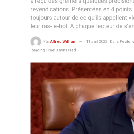
a reçu des greffiers quelques précisions
revendications. Présentées en 4 points 
toujours autour de ce qu’ils appellent «l
leur ras-le-bol. A chaque lecteur de s’en
Par
Alfred William
11 avril 2022
Dans
Featur
Reading Time: 3 mins read