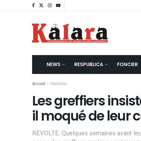
NEWS
RESPUBLICA
FONCIER
Accueil
Plaidoirie
Les greffiers insis
il moqué de leur c
REVOLTE. Quelques semaines avant leur