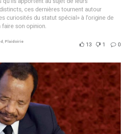
 qu’ils apportent au sujet de leurs
distincts, ces dernières tournent autour
es curiosités du statut spécial» à l’origine de
 faire son opinion.
ed
,
Plaidoirie
13
1
0