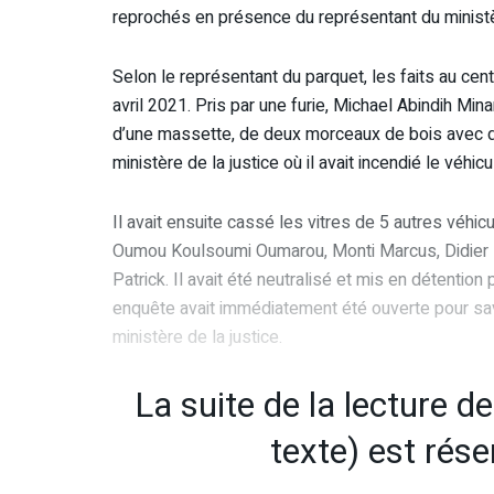
reprochés en présence du représentant du ministère
Selon le représentant du parquet, les faits au cen
avril 2021. Pris par une furie, Michael Abindih Mina
d’une massette, de deux morceaux de bois avec du 
ministère de la justice où il avait incendié le véhic
Il avait ensuite cassé les vitres de 5 autres véh
Oumou Koulsoumi Oumarou, Monti Marcus, Didie
Patrick. Il avait été neutralisé et mis en détentio
enquête avait immédiatement été ouverte pour savo
ministère de la justice.
La suite de la lecture d
texte) est rés