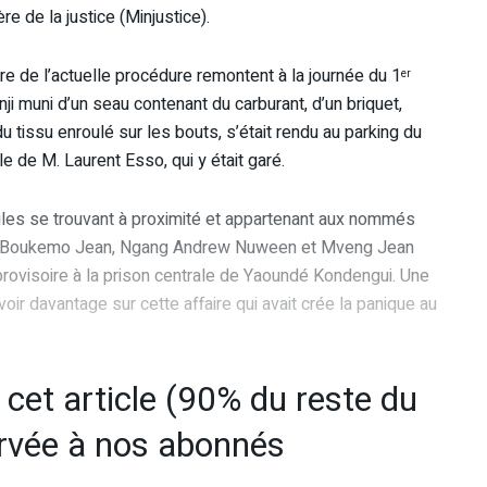
 de la justice (Minjustice).
tre de l’actuelle procédure remontent à la journée du 1
er
nji muni d’un seau contenant du carburant, d’un briquet,
tissu enroulé sur les bouts, s’était rendu au parking du
ule de M. Laurent Esso, qui y était garé.
icules se trouvant à proximité et appartenant aux nommés
r Boukemo Jean, Ngang Andrew Nuween et Mveng Jean
n provisoire à la prison centrale de Yaoundé Kondengui. Une
ir davantage sur cette affaire qui avait crée la panique au
e cet article (90% du reste du
ervée à nos abonnés