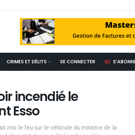
CRIMES ET DÉLITS
SE CONNECTER
S’ABONN
ir incendié le
nt Esso
mis le feu sur le véhicule du ministre de la