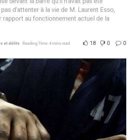
sé devant la barre qu’il n’avait pas été
pas d’attenter à la vie de M. Laurent Esso,
ar rapport au fonctionnement actuel de la
18
0
0
 et délits
Reading Time: 4 mins read