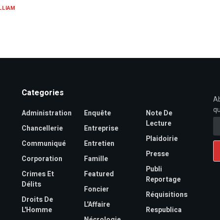
LLIAM
Categories
Ab
qu
Administration
Enquête
Note De
Lecture
Chancellerie
Entreprise
Plaidoirie
Communiqué
Entretien
Presse
Corporation
Famille
Publi
Crimes Et
Featured
Reportage
Délits
Foncier
Réquisitions
Droits De
L'Affaire
L'Homme
Respublica
Nécrologie