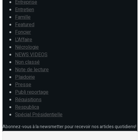
Entreprise
Entretien
Famille
Featured
Foncier
L'Affaire
Nécrologie
NEWS VIDEOS
Non classé
Note de lecture
Plaidoirie
Presse
Publi reportage
Réquisitions
Respublica
Spécial Présidentielle
Abonnez-vous à la newsmetter pour recevoir nos articles quotidiens!