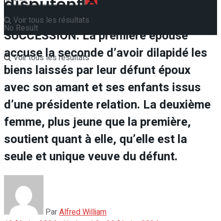
disputent encore
Voir tous les résultats
No Result
SUCCESSION. La première épouse
accuse la seconde d’avoir dilapidé les
Voir tous les résultats
biens laissés par leur défunt époux
avec son amant et ses enfants issus
d’une présidente relation. La deuxième
femme, plus jeune que la première,
soutient quant à elle, qu’elle est la
seule et unique veuve du défunt.
Par
Alfred William