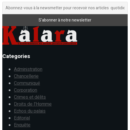
Categories
Administration
Chancellerie
Communiqué
Corporation
Crimes et délits
Droits de l'Homme
Echos du palais
Editorial
Enquête