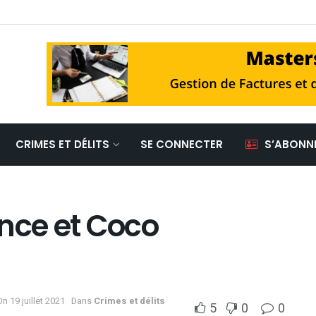
CRIMES ET DÉLITS
SE CONNECTER
S’ABONN
once et Coco
On 19 juillet 2021
Dans
Crimes et délits
5
0
0