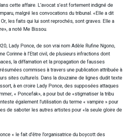
s cette affaire. L’avocat s’est fortement indigné de
mparu, malgré les convocations du tribunal. «Elle a dit
Or, les faits qui lui sont reprochés, sont graves. Elle a
dre», a noté Me Bissou.
2020, Lady Ponce, de son vrai nom Adèle Rufine Ngono,
orinne à l’Etat civil, de plusieurs infractions dont
 menaces, la diffamation et la propagation de fausses
 présumées commises à travers une publication attribuée à
rs sites culturels. Dans la douzaine de lignes dudit texte
 ressort, à en croire Lady Ponce, des supposées attaques
ommer, « Poncefak», a pour but de «stigmatiser la tribu
nteste également l’utilisation du terme « vampire » pour
 de saboter les autres artistes pour «la seule gloire de
nce « le fait d’être l’organisatrice du boycott des