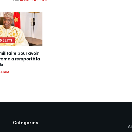
PAR
ALFRED WILLIAM
 DÉLITS
militaire pour avoir
iroma a remporté la
le
LLIAM
Categories
Ab