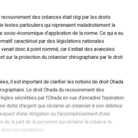
u recouvrement des créances était régi par les droits
de textes particuliers qui reprenaient maladroitement la
te socio-économique d’application de la norme. Ce qui a eu
matif caractérisé par des législations nationales
enait donc à point nommé, car il initiait des avancées
sur la protection du créancier chirographaire par le droit
s, il est important de clarifier les notions de droit Ohada
rographaire. Le droit Ohada du recouvrement des
gles sécrétées par l’Ohada en vue d’encadrer l’opération
’une dette d’argent que réclame un créancier à son débiteur
 respect d’une obligation ou l’accomplissement d’une
e de la part de la personne qui réclame la créance la
e diverses conditions.