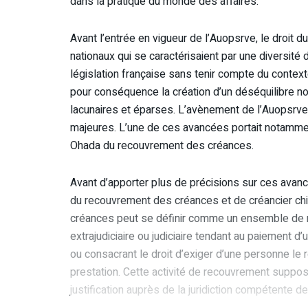
dans la pratique du monde des affaires.
Avant l’entrée en vigueur de l’Auopsrve, le droit d
nationaux qui se caractérisaient par une diversité 
législation française sans tenir compte du contex
pour conséquence la création d’un déséquilibre nor
lacunaires et éparses. L’avènement de l’Auopsrve v
majeures. L’une de ces avancées portait notamment 
Ohada du recouvrement des créances.
Avant d’apporter plus de précisions sur ces avancée
du recouvrement des créances et de créancier chi
créances peut se définir comme un ensemble de rè
extrajudiciaire ou judiciaire tendant au paiement d
ou consacrant le droit d’exiger d’une personne le
prestation. Cette activité de recouvrement suppos
justification auprès de la juridiction compétente d