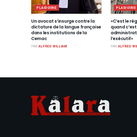
PLAIDOIRIE
PLAIDOIRIE
Un avocat s’insurge contre la
«C’est le règ
dictature de la langue française
quand c’est 
dans les institutions de la
administrat
Cemac
l’exécutif»
PAR
ALFRED WILLIAM
PAR
ALFRED WI