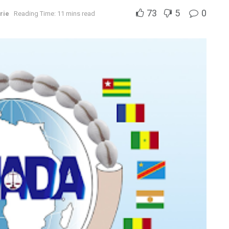
73
5
0
rie
Reading Time: 11 mins read