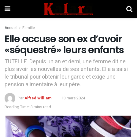
Accueil
Famille
Elle accuse son ex d’avoir
«séquestré» leurs enfants
TUTELLE. Depuis un an et demi, une femme dit ne
plus avoir les nouvelles de ses enfants. Elle a saisi
le tribunal pour obtenir leur garde et exige une
pension alimentaire à leur père.
Par
Alfred William
13 mars 2024
Reading Time: 3 mins read