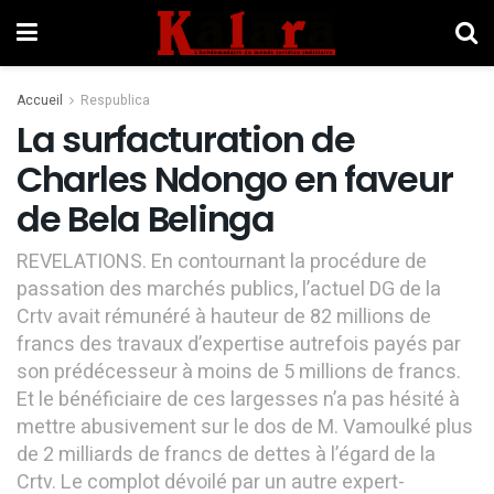
Accueil
Respublica
La surfacturation de
Charles Ndongo en faveur
de Bela Belinga
REVELATIONS. En contournant la procédure de
passation des marchés publics, l’actuel DG de la
Crtv avait rémunéré à hauteur de 82 millions de
francs des travaux d’expertise autrefois payés par
son prédécesseur à moins de 5 millions de francs.
Et le bénéficiaire de ces largesses n’a pas hésité à
mettre abusivement sur le dos de M. Vamoulké plus
de 2 milliards de francs de dettes à l’égard de la
Crtv. Le complot dévoilé par un autre expert-