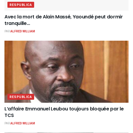
RESPUBLICA
Avec la mort de Alain Massé, Yaoundé peut dormir
tranquille…
PAR
ALFRED WILLIAM
RESPUBLICA
L’affaire Emmanuel Leubou toujours bloquée par le
TCS
PAR
ALFRED WILLIAM