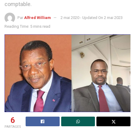
comptable.
Par
Alfred William
2 mai 2020 - Updated On 2 mai 2023
Reading Time: 5 mins read
6
PARTAGES