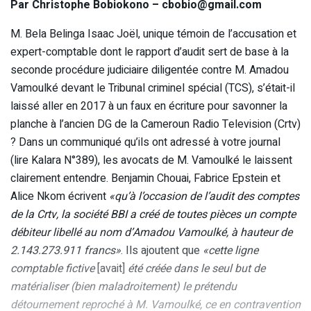
Par Christophe Bobiokono – cbobio@gmail.com
M. Bela Belinga Isaac Joël, unique témoin de l’accusation et
expert-comptable dont le rapport d’audit sert de base à la
seconde procédure judiciaire diligentée contre M. Amadou
Vamoulké devant le Tribunal criminel spécial (TCS), s’était-il
laissé aller en 2017 à un faux en écriture pour savonner la
planche à l’ancien DG de la Cameroun Radio Television (Crtv)
? Dans un communiqué qu’ils ont adressé à votre journal
(lire Kalara N°389), les avocats de M. Vamoulké le laissent
clairement entendre. Benjamin Chouai, Fabrice Epstein et
Alice Nkom écrivent
«qu’à l’occasion de l’audit des comptes
de la Crtv, la société BBI a créé de toutes pièces un compte
débiteur libellé au nom d’Amadou Vamoulké, à hauteur de
2.143.273.911 francs»
. Ils ajoutent que
«cette ligne
comptable fictive
[avait]
été créée dans le seul but de
matérialiser (bien maladroitement) le prétendu
détournement reproché à M. Vamoulké, ce en contravention