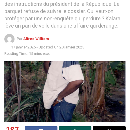
des instructions du président de la République. Le
parquet refuse de suivre le dossier. Qui veut-on
protéger par une non-enquête qui perdure ? Kalara
lève un pan de voile dans une affaire qui dérange.
Par
Alfred William
17 janvier 2025 - Updated On 20 janvier 2025
Reading Time: 15 mins read
187