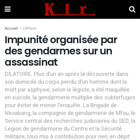
Accueil
L'Affaire
Impunité organisée par
des gendarmes sur un
assassinat
DILATOIRE. Plus d’un an après la découverte dans
son domicile du corps pendu d’un homme dont la
mort par asphyxie, selon le légiste, a été maquillée
en suicide, la gendarmerie multiplie des subterfuges
pour éviter de mener l’enquête. La Brigade de
Nkoabang, la compagnie de gendarmerie de Mfou, le
Service central des recherches judiciaires du SED, la
Légion de gendarmerie du Centre et la Sécurité
militaire, tous mis à contribution pour rien, en dépit