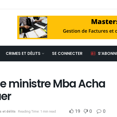
CRIMES ET DÉLITS
SE CONNECTER
S’ABONN
 le ministre Mba Acha
er
19
0
0
 et délits
Reading Time: 1 min read