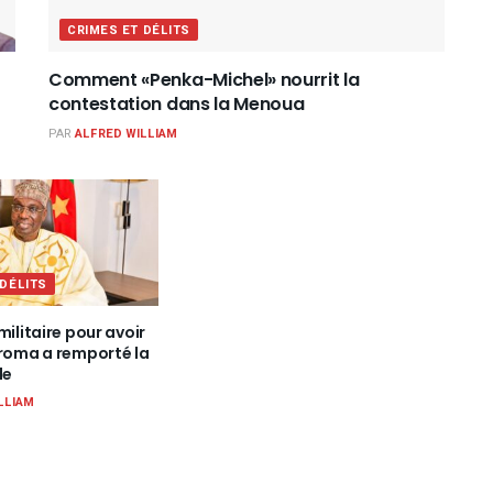
CRIMES ET DÉLITS
Comment «Penka-Michel» nourrit la
contestation dans la Menoua
PAR
ALFRED WILLIAM
 DÉLITS
militaire pour avoir
iroma a remporté la
le
LLIAM