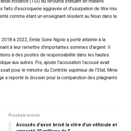
rande instance (TGI) du Mfoundi statuant en matière
 les faits d’escroquerie aggravée et d’usurpation de titre mis
ésenté comme étant un enseignant résident au Noun dans la
de 2018 à 2022, Emile Sone Ngole a porté atteinte à la
ant à leur remettre d’importantes sommes d’argent. Il
inations à des postes de responsabilité dans les hautes
blique aux autres. Pis, ajoute l’accusation l’accusé avait
ssait pour le ministre du Contrôle supérieur de l’Etat, Mme
e a reporté le dossier pour la comparution des plaignants
Prochain article
Accusés d’avoir brisé la vitre d’un véhicule et