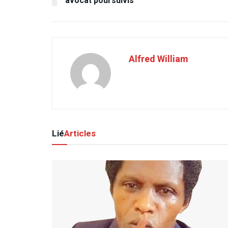
avocat poursuivis
Alfred William
Lié
Articles