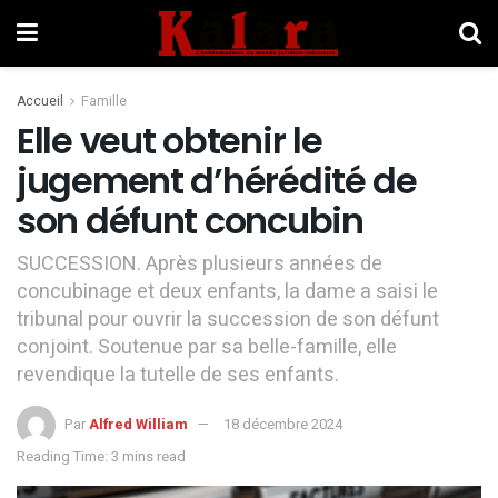
Accueil
Famille
Elle veut obtenir le
jugement d’hérédité de
son défunt concubin
SUCCESSION. Après plusieurs années de
concubinage et deux enfants, la dame a saisi le
tribunal pour ouvrir la succession de son défunt
conjoint. Soutenue par sa belle-famille, elle
revendique la tutelle de ses enfants.
Par
Alfred William
18 décembre 2024
Reading Time: 3 mins read