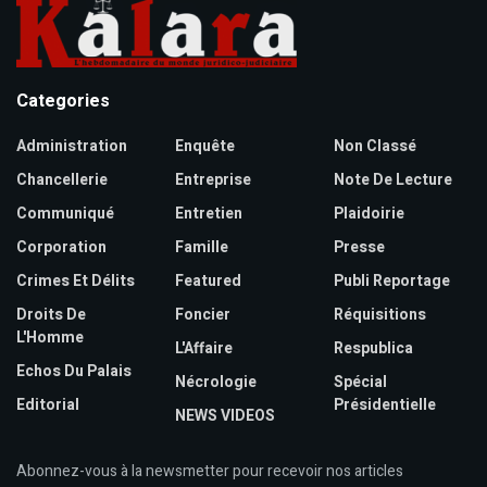
Categories
Administration
Enquête
Non Classé
Chancellerie
Entreprise
Note De Lecture
Communiqué
Entretien
Plaidoirie
Corporation
Famille
Presse
Crimes Et Délits
Featured
Publi Reportage
Droits De
Foncier
Réquisitions
L'Homme
L'Affaire
Respublica
Echos Du Palais
Nécrologie
Spécial
Editorial
Présidentielle
NEWS VIDEOS
Abonnez-vous à la newsmetter pour recevoir nos articles