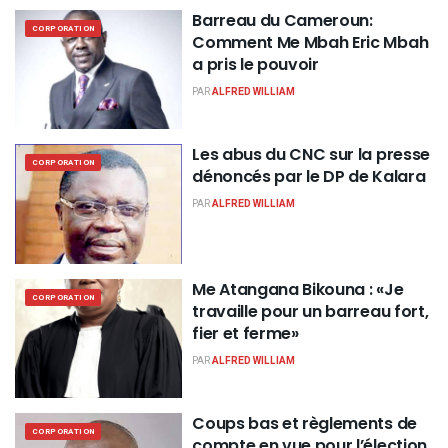
Barreau du Cameroun:
CORPORATION
Comment Me Mbah Eric Mbah
a pris le pouvoir
PAR
ALFRED WILLIAM
Les abus du CNC sur la presse
CORPORATION
dénoncés par le DP de Kalara
PAR
ALFRED WILLIAM
Me Atangana Bikouna : «Je
CORPORATION
travaille pour un barreau fort,
fier et ferme»
PAR
ALFRED WILLIAM
Coups bas et règlements de
CORPORATION
compte en vue pour l’élection