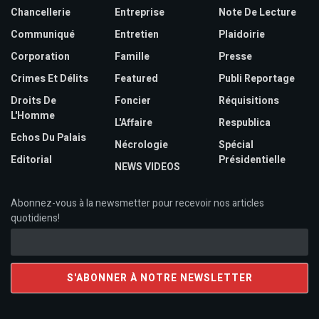
Chancellerie
Entreprise
Note De Lecture
Communiqué
Entretien
Plaidoirie
Corporation
Famille
Presse
Crimes Et Délits
Featured
Publi Reportage
Droits De
Foncier
Réquisitions
L'Homme
L'Affaire
Respublica
Echos Du Palais
Nécrologie
Spécial
Editorial
Présidentielle
NEWS VIDEOS
Abonnez-vous à la newsmetter pour recevoir nos articles
quotidiens!