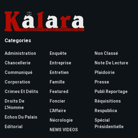
Categories
Administration
Enquête
Non Classé
Chancellerie
Entreprise
Note De Lecture
Communiqué
Entretien
Plaidoirie
Corporation
Famille
Presse
Crimes Et Délits
Featured
Publi Reportage
Droits De
Foncier
Réquisitions
L'Homme
L'Affaire
Respublica
Echos Du Palais
Nécrologie
Spécial
Editorial
Présidentielle
NEWS VIDEOS