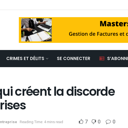
CRIMES ET DÉLITS
SE CONNECTER
S’ABONN
 qui créent la discorde
rises
7
0
0
ntreprise
Reading Time: 4 mins read