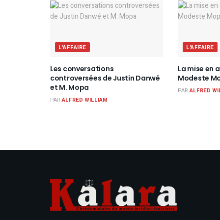
L'AFFAIRE
L'AFFAIRE
Les conversations
La mise en 
controversées de Justin Danwé
Modeste Mo
et M. Mopa
PAR
ALFRED WI
PAR
ALFRED WILLIAM