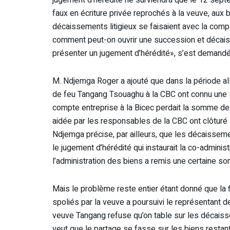
faux en écriture privée reprochés à la veuve, aux
décaissements litigieux se faisaient avec la com
comment peut-on ouvrir une succession et décais
présenter un jugement d’hérédité», s’est demandé
M. Ndjemga Roger a ajouté que dans la période al
de feu Tangang Tsouaghu à la CBC ont connu une s
compte entreprise à la Bicec perdait la somme de 1
aidée par les responsables de la CBC ont clôturé 
Ndjemga précise, par ailleurs, que les décaisseme
le jugement d’hérédité qui instaurait la co-adminis
l’administration des biens a remis une certaine s
Mais le problème reste entier étant donné que la f
spoliés par la veuve a poursuivi le représentant
veuve Tangang refuse qu’on table sur les décaisse
veut que le partage se fasse sur les biens restan