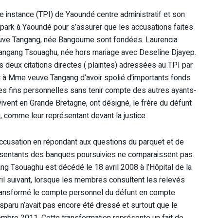
e instance (TPI) de Yaoundé centre administratif et son
 park à Yaoundé pour s’assurer que les accusations faites
uve Tangang, née Bangoume sont fondées. Laurencia
eu Tangang Tsouaghu, née hors mariage avec Deseline Djayep.
s deux citations directes ( plaintes) adressées au TPI par
t à Mme veuve Tangang d’avoir spolié d’importants fonds
ses fins personnelles sans tenir compte des autres ayants-
ivent en Grande Bretagne, ont désigné, le frère du défunt
 comme leur représentant devant la justice.
ccusation en répondant aux questions du parquet et de
ésentants des banques poursuivies ne comparaissent pas.
g Tsouaghu est décédé le 18 avril 2008 à l’Hôpital de la
il suivant, lorsque les membres consultent les relevés
 transformé le compte personnel du défunt en compte
paru n’avait pas encore été dressé et surtout que le
embre 2011. Cette transformation représente un fait de