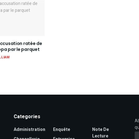
accusation ratée de
pa par le parquet
LLIAM
Categories
Ab
qu
Administration
Enquête
Note De
Lecture