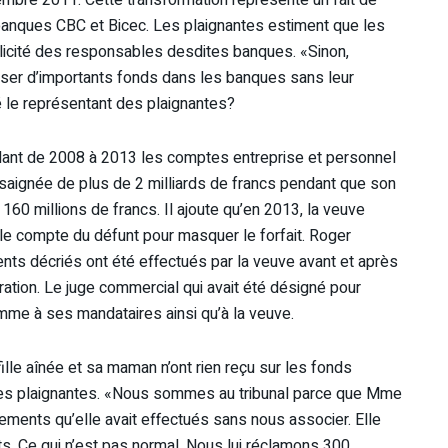
 banques CBC et Bicec. Les plaignantes estiment que les
plicité des responsables desdites banques. «Sinon,
ser d’importants fonds dans les banques sans leur
 le représentant des plaignantes?
lant de 2008 à 2013 les comptes entreprise et personnel
aignée de plus de 2 milliards de francs pendant que son
60 millions de francs. Il ajoute qu’en 2013, la veuve
le compte du défunt pour masquer le forfait. Roger
nts décriés ont été effectués par la veuve avant et après
tration. Le juge commercial qui avait été désigné pour
omme à ses mandataires ainsi qu’à la veuve.
ille aînée et sa maman n’ont rien reçu sur les fonds
 des plaignantes. «Nous sommes au tribunal parce que Mme
ments qu’elle avait effectués sans nous associer. Elle
ts. Ce qui n’est pas normal. Nous lui réclamons 300