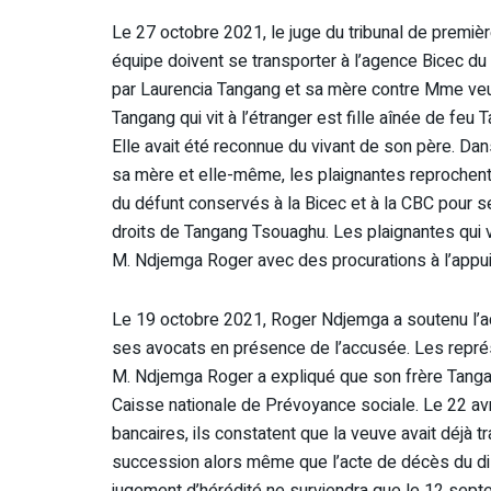
Le 27 octobre 2021, le juge du tribunal de premièr
équipe doivent se transporter à l’agence Bicec du
par Laurencia Tangang et sa mère contre Mme ve
Tangang qui vit à l’étranger est fille aînée de f
Elle avait été reconnue du vivant de son père. Dan
sa mère et elle-même, les plaignantes reprochen
du défunt conservés à la Bicec et à la CBC pour 
droits de Tangang Tsouaghu. Les plaignantes qui v
M. Ndjemga Roger avec des procurations à l’appui,
Le 19 octobre 2021, Roger Ndjemga a soutenu l’a
ses avocats en présence de l’accusée. Les repr
M. Ndjemga Roger a expliqué que son frère Tangan
Caisse nationale de Prévoyance sociale. Le 22 avr
bancaires, ils constatent que la veuve avait déjà
succession alors même que l’acte de décès du dis
jugement d’hérédité ne surviendra que le 12 sept