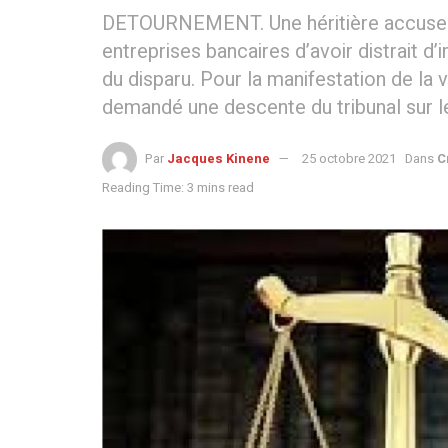
DETOURNEMENT. Une héritière accuse l
entreprises bancaires d’avoir distrait d
du disparu. Pour la manifestation de la v
demandé une descente du tribunal sur le
Par
Jacques Kinene
25 octobre 2021
Dans
C
Reading Time: 3 mins read