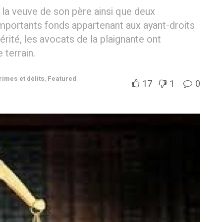
a veuve de son père ainsi que deux
’importants fonds appartenant aux ayant-droits
érité, les avocats de la plaignante ont
 terrain.
rimes et délits
,
Featured
17
1
0