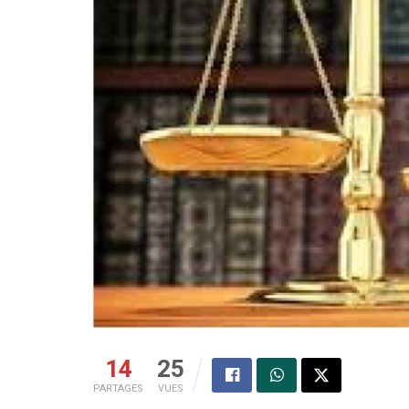
14
25
PARTAGES
VUES