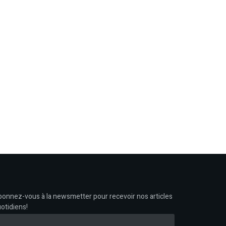
onnez-vous à la newsmetter pour recevoir nos articles
otidiens!