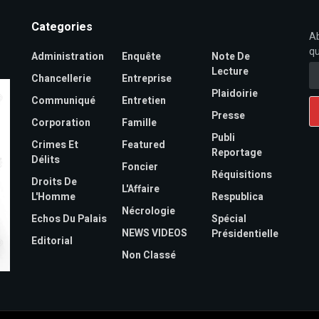
Categories
Ab
qu
Administration
Enquête
Note De
Lecture
Chancellerie
Entreprise
Plaidoirie
Communiqué
Entretien
Presse
Corporation
Famille
Publi
Crimes Et
Featured
Reportage
Délits
Foncier
Réquisitions
Droits De
L'Affaire
L'Homme
Respublica
Nécrologie
Echos Du Palais
Spécial
NEWS VIDEOS
Présidentielle
Editorial
Non Classé