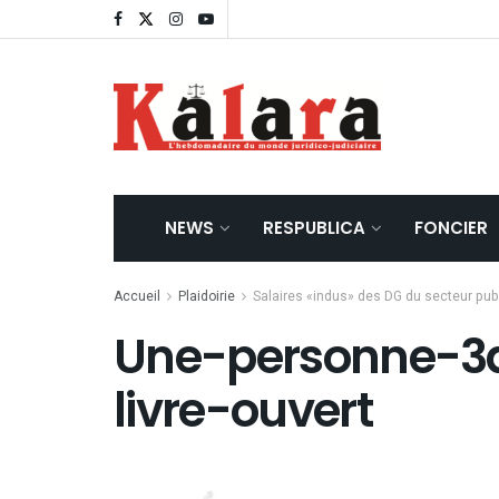
NEWS
RESPUBLICA
FONCIER
Accueil
Plaidoirie
Salaires «indus» des DG du secteur publi
Une-personne-3d
livre-ouvert