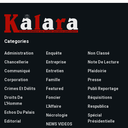
Categories
Administration
Enquête
Non Classé
Chancellerie
Entreprise
Note De Lecture
Communiqué
Entretien
Plaidoirie
Corporation
Famille
Presse
Crimes Et Délits
Featured
Publi Reportage
Droits De
Foncier
Réquisitions
L'Homme
L'Affaire
Respublica
Echos Du Palais
Nécrologie
Spécial
Editorial
Présidentielle
NEWS VIDEOS