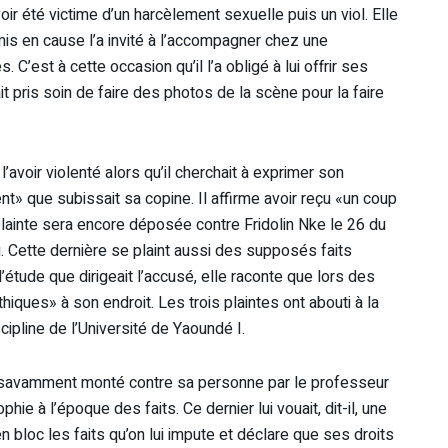
 été victime d’un harcèlement sexuelle puis un viol. Elle
is en cause l’a invité à l’accompagner chez une
est à cette occasion qu’il l’a obligé à lui offrir ses
t pris soin de faire des photos de la scène pour la faire
’avoir violenté alors qu’il cherchait à exprimer son
 que subissait sa copine. Il affirme avoir reçu «un coup
lainte sera encore déposée contre Fridolin Nke le 26 du
 Cette dernière se plaint aussi des supposés faits
étude que dirigeait l’accusé, elle raconte que lors des
iques» à son endroit. Les trois plaintes ont abouti à la
cipline de l’Université de Yaoundé I.
 savamment monté contre sa personne par le professeur
ie à l’époque des faits. Ce dernier lui vouait, dit-il, une
e en bloc les faits qu’on lui impute et déclare que ses droits