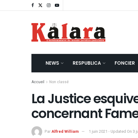
NEWS
RESPUBLICA
FONCIER
Accueil
Non classé
La Justice esquiv
concernant Fam
Par
Alfred William
1 juin 2021 - Updated On 3 j