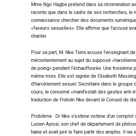
Mme Ngo Hagbe prétend dans sa récrimination avoir
raconte que dans le cadre de ses recherches, le m
connaissance chercher des documents numériques. C’
«faveurs sexuelles». Elle affirme que l’accusé avai
chanter.
Pour sa part, M. Nke Tsimi accuse l’enseignant de l
mécontentement au sujet du supposé «harcèlement»
de poing» pendant l’échauffourée. Une troisième p
même mois. Elle est signée de Elisabeth Massing.
d’harcèlement sexuel. Secrétaire dans le groupe d’
cours, le concerné «manifestait des gestes anti-éth
traduction de Fridolin Nke devant le Conseil de dis
Problème : Dr Nke s’estime victime d’un complot
Lucien Ayissi, son chef de département de philosoph
haine et avait juré le faire partir des amphis. Il ni