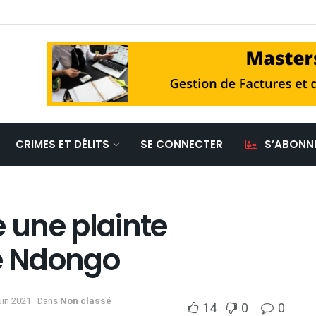
CRIMES ET DÉLITS
SE CONNECTER
S’ABONN
e une plainte
e Ndongo
uin 2021
Dans
Non classé
14
0
0