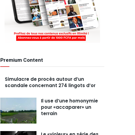
Premium Content
Simulacre de procès autour d’un
scandale concernant 274 lingots d’or
Il use d’une homonymie
pour «accaparer» un
terrain
Le «violeur» en série des