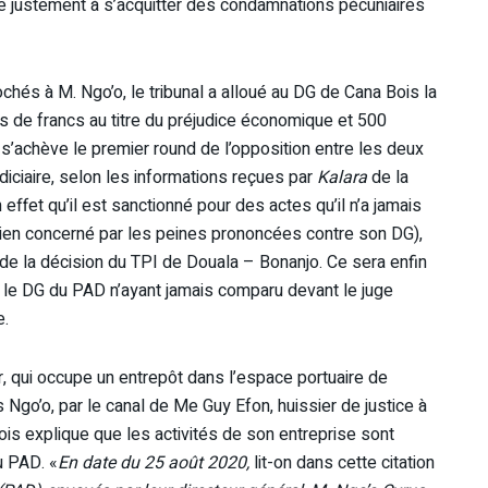
re justement à s’acquitter des condamnations pécuniaires
ochés à M. Ngo’o, le tribunal a alloué au DG de Cana Bois la
ds de francs au titre du préjudice économique et 500
 s’achève le premier round de l’opposition entre les deux
diciaire, selon les informations reçues par
Kalara
de la
effet qu’il est sanctionné pour des actes qu’il n’a jamais
rien concerné par les peines prononcées contre son DG),
l de la décision du TPI de Douala – Bonanjo. Ce sera enfin
es, le DG du PAD n’ayant jamais comparu devant le juge
e.
 qui occupe un entrepôt dans l’espace portuaire de
 Ngo’o, par le canal de Me Guy Efon, huissier de justice à
ois explique que les activités de son entreprise sont
u PAD. «
En date du 25 août 2020,
lit-on dans cette citation