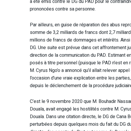
a été émis contre le DG du PAD pour le contraind
prononcées contre sa personne.
Par ailleurs, en guise de réparation des abus repr
somme de 3,2 milliards de francs dont 2,7 milliar
millions de francs de dommages et intérêts. Ainsi
DG. Une suite est prévue dans cet affrontement ju
direction de la communication du PAD. Estimant en 
posés à titre personnel (puisque le PAD n’est en 
M. Cyrus Ngo’o a annoncé qu’il allait relever appe
l’occasion d’une vraie explication entre les parti
depuis le déclenchement de la procédure judiciair
C’est le 9 novembre 2020 que M. Bouhadir Nassar,
Douala, avait engagé les hostilités contre M. Cyrus
Douala. Dans une citation directe, le DG de Cana B
perturbées depuis quelques mois du fait du DG d