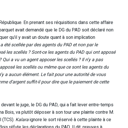
 République. En prenant ses réquisitions dans cette affaire
u parquet avait demandé que le DG du PAD soit déclaré non
quer qu’il y avait un doute quant à son implication
a été scellée par des agents du PAD et non par le
osé les scellés ? Sont-ce les agents du PAD qui ont apposé
? Qui a vu un agent apposer les scellés ? Il n’y a pas
a apposé les scellés ou même que ce sont les agents du
l n’y a aucun élément. Le fait pour une autorité de vous
 d’argent suffit-il pour dire que le paiement de cette
 devant le juge, le DG du PAD, qui a fait lever entre-temps
a Bois, va plutôt déposer à son tour une plainte contre M.
l (TCS).
Kalara
ignore le sort réservé à cette plainte à ce
 Bois réfute les déclarations du PAD. Il dit, preuves à