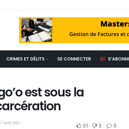
CRIMES ET DÉLITS
SE CONNECTER
S’ABONN
o’o est sous la
arcération
17 août 2021
51
3
0