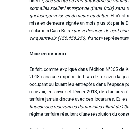
directe
, des agents du Port autonome de Douala (
sont allés sceller l’entrepôt de (Cana Bois) sans t
quelconque mise en demeure ou dette
». Et c’est
mise en demeure signée un mois plus tôt par le DG
réclame à Cana Bois
«une redevance de cent cinqu
cinquante-six (155.458.256) francs»
représentant
Mise en demeure
En fait, comme expliqué dans l’édition N°365 de Ka
2018 dans une espèce de bras de fer avec la quasi
occupant ou louant les entrepôts dans l’espace po
recevoir, en janvier et février 2018, des factures
tarifaire jamais discuté avec ces locataires. Et l
hausse des redevances domaniales allant de 200%
régime tarifaire résultant d’une résolution du con