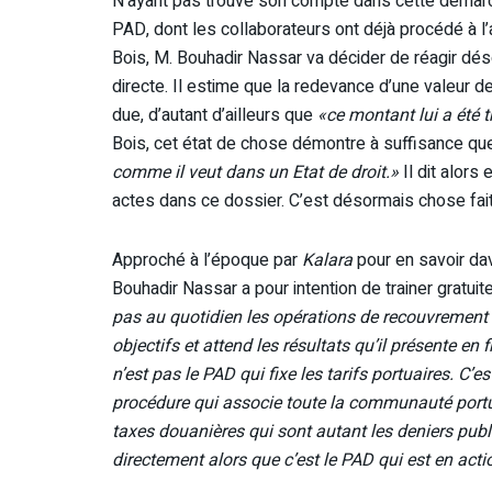
N’ayant pas trouvé son compte dans cette démarch
PAD, dont les collaborateurs ont déjà procédé à l
Bois, M. Bouhadir Nassar va décider de réagir dés
directe. Il estime que la redevance d’une valeur d
due, d’autant d’ailleurs que
«ce montant lui a été t
Bois, cet état de chose démontre à suffisance q
comme il veut dans un Etat de droit.»
Il dit alor
actes dans ce dossier. C’est désormais chose fait
Approché à l’époque par
Kalara
pour en savoir dav
Bouhadir Nassar a pour intention de trainer gratu
pas au quotidien les opérations de recouvrement
objectifs et attend les résultats qu’il présente en
n’est pas le PAD qui fixe les tarifs portuaires. C’
procédure qui associe toute la communauté portuai
taxes douanières qui sont autant les deniers publ
directement alors que c’est le PAD qui est en act