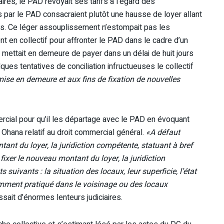
res, le PAD revoyait ses tarifs à l’égard des
s par le PAD consacraient plutôt une hausse de loyer allant
s. Ce léger assouplissement n’estompait pas les
nt en collectif pour affronter le PAD dans le cadre d’un
es mettait en demeure de payer dans un délai de huit jours
ues tentatives de conciliation infructueuses le collectif
 mise en demeure et aux fins de fixation de nouvelles
ercial pour qu’il les départage avec le PAD en évoquant
e Ohana relatif au droit commercial général.
«A défaut
tant du loyer, la juridiction compétente, statuant à bref
r fixer le nouveau montant du loyer, la juridiction
ivants : la situation des locaux, leur superficie, l’état
amment pratiqué dans le voisinage ou des locaux
ssait d’énormes lenteurs judiciaires.