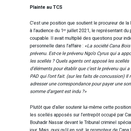
Plainte au TCS
C’est une position que soutient le procureur de la
à l’audience du 1
juillet 2021, le représentant d
er
coupable. Il avait multiplié des questions pour indi
personnelle dans l’affaire :
«La société Cana Bois 
prévenu. Est-ce le prévenu Ngo’o Cyrus qui a app
les scellés ? Quels agents ont apposé les scellés 
d’éléments pour établir que c’est le prévenu qui 
PAD qui l’ont fait. (sur les faits de concussion) I
adresser une correspondance pour payer une somme
somme d’argent est indu ?»
Plutôt que d’aller soutenir lui-même cette position
les scellés apposés sur l’entrepôt occupé par Can
Bouhadir Nassar devant le Tribunal criminel spécia
jour. Mais, quoi qu’il en soit, le promoteur de Cana