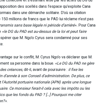
e collective et s’estimant lésé par les actes du DG du
’apposition des scellés dans l’espace qu’exploite Cana
ormais dans une démarche solitaire. D’où sa citation
e 150 millions de francs que le PAD lui réclame n’est pas
ransmis sans base légale ni période d’arriéré».
Pour Cana
ue
«le DG du PAD est au-dessus de la loi et peut faire
s espérer que M. Ngo’o Cyrus sera condamné pour ses
e.
antage sur le conflit, M. Cyrus Ngo’o va déclarer que M.
itement sa personne dans la boue.
«Le DG du PAD ne gère
 des créances,
dit-il, avant de poursuivre :
il fixe les
 fin d’année à son Conseil d’administration. De plus, ce
est l’Autorité portuaire nationale (APN) après une longue
re. Ce monsieur ferait-il cela avec les impôts ou les
ics que les fonds du PAD ? […] Pourquoi me citer
ion?»
.