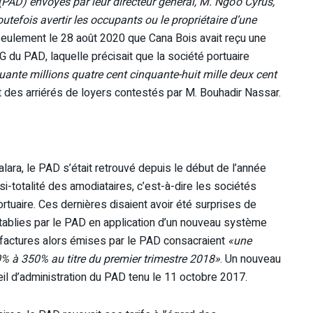
PAD) envoyés par leur directeur général, M. Ngo’o Cyrus,
outefois avertir les occupants ou le propriétaire d’une
 seulement le 28 août 2020 que Cana Bois avait reçu une
 du PAD, laquelle précisait que la société portuaire
ante millions quatre cent cinquante-huit mille deux cent
 des arriérés de loyers contestés par M. Bouhadir Nassar.
lara, le PAD s’était retrouvé depuis le début de l’année
-totalité des amodiataires, c’est-à-dire les sociétés
rtuaire. Ces dernières disaient avoir été surprises de
 établies par le PAD en application d’un nouveau système
es factures alors émises par le PAD consacraient
«une
 à 350% au titre du premier trimestre 2018»
. Un nouveau
seil d’administration du PAD tenu le 11 octobre 2017.