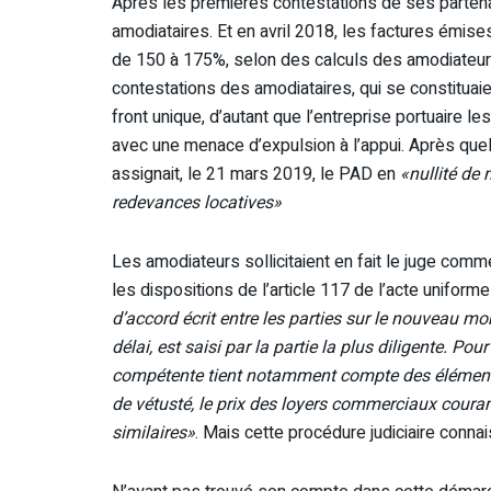
Après les premières contestations de ses partenai
amodiataires. Et en avril 2018, les factures émise
de 150 à 175%, selon des calculs des amodiateur
contestations des amodiataires, qui se constituaie
front unique, d’autant que l’entreprise portuaire l
avec une menace d’expulsion à l’appui. Après quelq
assignait, le 21 mars 2019, le PAD en
«nullité de
redevances locatives»
Les amodiateurs sollicitaient en fait le juge comm
les dispositions de l’article 117 de l’acte uniform
d’accord écrit entre les parties sur le nouveau mon
délai, est saisi par la partie la plus diligente. Pou
compétente tient notamment compte des éléments su
de vétusté, le prix des loyers commerciaux cour
similaires»
. Mais cette procédure judiciaire connai