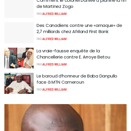
Comment le colonel Danwé a planifié la fin
de Martinez Zogo
PAR
ALFRED WILLIAM
Des Canadiens contre une «arnaque» de
2,7 milliards chez Afriland First Bank
PAR
ALFRED WILLIAM
La vraie-fausse enquête de la
Chancellerie contre E. Arroye Betou
PAR
ALFRED WILLIAM
Le baroud d’honneur de Baba Danpullo
face à MTN Cameroun
PAR
ALFRED WILLIAM