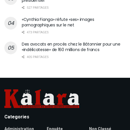
présidentiel
527 PARTAGES
«Cynthia Fianga» réfute «ses» images
pornographiques sur le net
473 PARTAGES
Des avocats en procès chez le Bâtonnier pour une
«indélicatesse» de 160 millions de francs
405 PARTAGES
Categories
Administration
Enquête
Non Classé