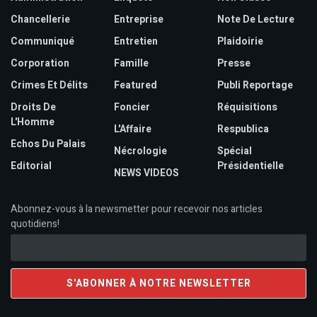
Chancellerie
Entreprise
Note De Lecture
Communiqué
Entretien
Plaidoirie
Corporation
Famille
Presse
Crimes Et Délits
Featured
Publi Reportage
Droits De
Foncier
Réquisitions
L'Homme
L'Affaire
Respublica
Echos Du Palais
Nécrologie
Spécial
Editorial
Présidentielle
NEWS VIDEOS
Abonnez-vous à la newsmetter pour recevoir nos articles
quotidiens!