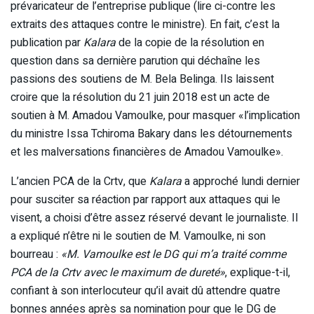
prévaricateur de l’entreprise publique (lire ci-contre les
extraits des attaques contre le ministre). En fait, c’est la
publication par
Kalara
de la copie de la résolution en
question dans sa dernière parution qui déchaîne les
passions des soutiens de M. Bela Belinga. Ils laissent
croire que la résolution du 21 juin 2018 est un acte de
soutien à M. Amadou Vamoulke, pour masquer «l’implication
du ministre Issa Tchiroma Bakary dans les détournements
et les malversations financières de Amadou Vamoulke».
L’ancien PCA de la Crtv, que
Kalara
a approché lundi dernier
pour susciter sa réaction par rapport aux attaques qui le
visent, a choisi d’être assez réservé devant le journaliste. Il
a expliqué n’être ni le soutien de M. Vamoulke, ni son
bourreau :
«M. Vamoulke est le DG qui m’a traité comme
PCA de la Crtv avec le maximum de dureté»
, explique-t-il,
confiant à son interlocuteur qu’il avait dû attendre quatre
bonnes années après sa nomination pour que le DG de