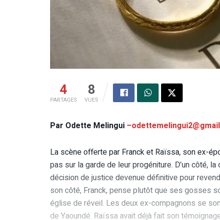
4
8
PARTAGES
VUES
Par Odette Melingui
–odettemelingui2@gmai
La scène offerte par Franck et Raïssa, son ex-épo
pas sur la garde de leur progéniture. D’un côté, 
décision de justice devenue définitive pour reve
son côté, Franck, pense plutôt que ses gosses so
église de réveil. Les deux ex-compagnons se sont
de Yaoundé. Raïssa avait déjà fait son témoignage 