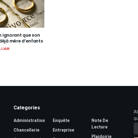
en ignorant que son
déjà mère d’enfants
LLIAM
Categories
Ab
qu
Administration
Enquête
Note De
Lecture
Chancellerie
Entreprise
Plaidoirie