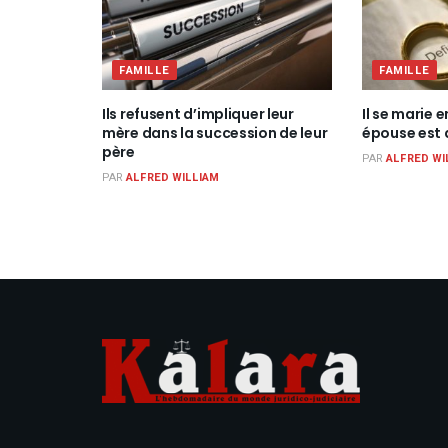
FAMILLE
FAMILLE
Ils refusent d’impliquer leur
Il se marie 
mère dans la succession de leur
épouse est 
père
PAR
ALFRED WI
PAR
ALFRED WILLIAM