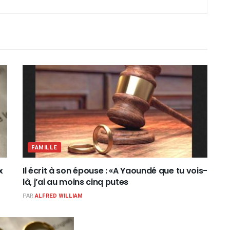
FAMILLE
x
Il écrit à son épouse : «A Yaoundé que tu vois-
là, j’ai au moins cinq putes
PAR
ALFRED WILLIAM