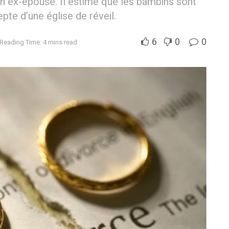
n ex-épouse. Il estime que les bambins sont
pte d’une église de réveil.
6
0
0
Reading Time: 4 mins read