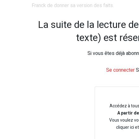
Franck de donner sa version des faits.
La suite de la lecture d
texte) est rés
Si vous êtes déjà abonné
Se connecter
S
Accédez à tou
A partir d
Vous voulez vo
cliquer ici e