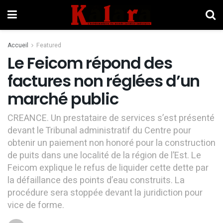
Accueil
Featured
Le Feicom répond des
factures non réglées d’un
marché public
CREANCE. Un prestataire de services s’est présenté
devant le Tribunal administratif du Centre pour
obtenir un paiement non honoré pour la construction
de puits dans une localité de la région de l’Est. Le
Feicom explique le refus de liquider cette dette par
la défaillance des points d’eau construits. La
procédure sera stoppée devant la juridiction pour
vice de forme.