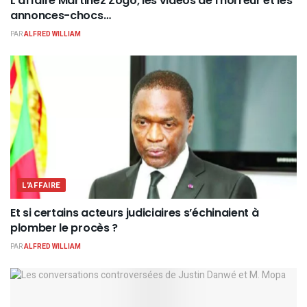
L’affaire Martinez Zogo, les vidéos de l’horreur et les
annonces-chocs…
PAR
ALFRED WILLIAM
L'AFFAIRE
Et si certains acteurs judiciaires s’échinaient à
plomber le procès ?
PAR
ALFRED WILLIAM