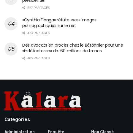
présidentiel
527 PARTAGES
«Cynthia Fianga» réfute «ses» images
pornographiques sur le net
473 PARTAGES
Des avocats en procès chez le Bâtonnier pour une
«indélicatesse» de 160 millions de francs
405 PARTAGES
Categories
Administration
Enquête
Non Classé