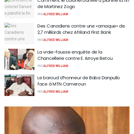
Comment le colonel Danwé a planifié la fin
de Martinez Zogo
PAR
ALFRED WILLIAM
Des Canadiens contre une «arnaque» de
2,7 milliards chez Afriland First Bank
PAR
ALFRED WILLIAM
La vraie-fausse enquête de la
Chancellerie contre E. Arroye Betou
PAR
ALFRED WILLIAM
Le baroud d’honneur de Baba Danpullo
face à MTN Cameroun
PAR
ALFRED WILLIAM