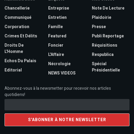
Chancellerie
Entreprise
Note De Lecture
Communiqué
Entretien
Plaidoirie
Corporation
Famille
Presse
Crimes Et Délits
Featured
Publi Reportage
Droits De
Foncier
Réquisitions
L'Homme
L'Affaire
Respublica
Echos Du Palais
Nécrologie
Spécial
Editorial
Présidentielle
NEWS VIDEOS
Abonnez-vous à la newsmetter pour recevoir nos articles
quotidiens!