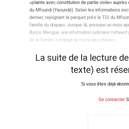
«plainte avec constitution de partie civile» auprès
du Mfoundi (Yaoundé). Selon les informations excl
dernier, rejoignant le parquet près le TGI du Mfound
famille du disparu. Jusque-là, presque un mois apr
Ayissi Mengue, une information judiciaire n’étaient
de la famille a changé le cours des choses.
La suite de la lecture d
texte) est rés
Si vous êtes déjà abonné
Se connecter
S