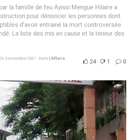
la famille de feu Ayissi Mengue Hilaire a
instruction pour dénoncer les personnes dont
ptibles d’avoir entrainé la mort controversée
ndé. La liste des mis en cause et la teneur des
 On 5 novembre 2021
Dans
L'Affaire
24
1
0