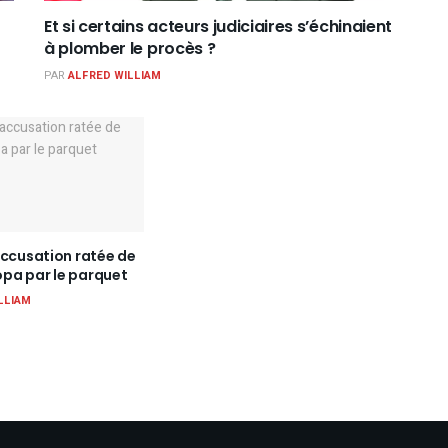
Et si certains acteurs judiciaires s’échinaient
à plomber le procès ?
PAR
ALFRED WILLIAM
accusation ratée de
pa par le parquet
LLIAM