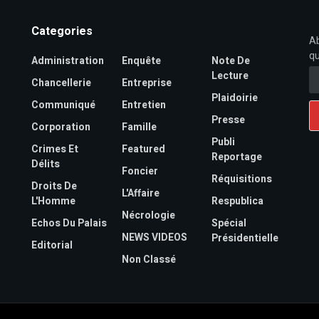
Categories
Ab
qu
Administration
Enquête
Note De
Lecture
Chancellerie
Entreprise
Plaidoirie
Communiqué
Entretien
Presse
Corporation
Famille
Publi
Crimes Et
Featured
Reportage
Délits
Foncier
Réquisitions
Droits De
L'Affaire
L'Homme
Respublica
Nécrologie
Echos Du Palais
Spécial
NEWS VIDEOS
Présidentielle
Editorial
Non Classé