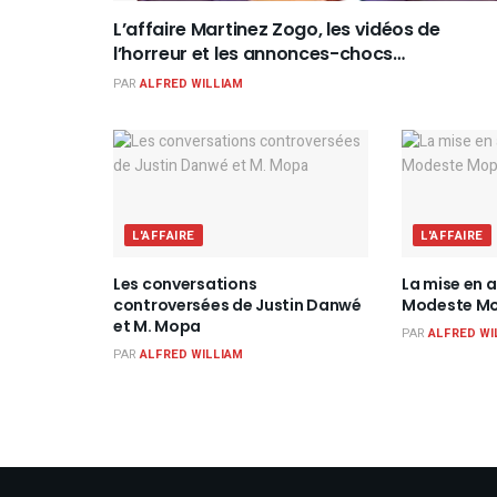
L’affaire Martinez Zogo, les vidéos de
l’horreur et les annonces-chocs…
PAR
ALFRED WILLIAM
L'AFFAIRE
L'AFFAIRE
Les conversations
La mise en 
controversées de Justin Danwé
Modeste Mo
et M. Mopa
PAR
ALFRED WI
PAR
ALFRED WILLIAM