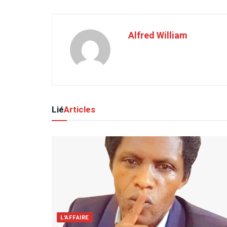
Alfred William
Lié
Articles
L'AFFAIRE